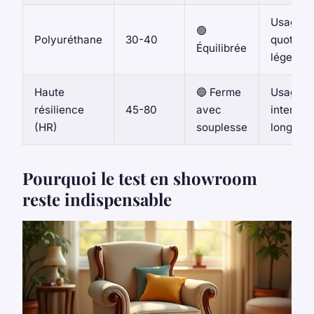
Usage
🟢
Polyuréthane
30-40
quotidie
Équilibrée
léger
Haute
🔵 Ferme
Usage
résilience
45-80
avec
intensif,
(HR)
souplesse
longue 
Pourquoi le test en showroom
reste indispensable