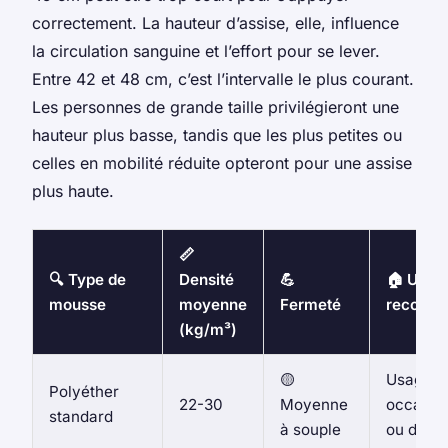
correctement. La hauteur d’assise, elle, influence
la circulation sanguine et l’effort pour se lever.
Entre 42 et 48 cm, c’est l’intervalle le plus courant.
Les personnes de grande taille privilégieront une
hauteur plus basse, tandis que les plus petites ou
celles en mobilité réduite opteront pour une assise
plus haute.
📏
🔍 Type de
Densité
💪
🏠 Usag
mousse
moyenne
Fermeté
recomm
(kg/m³)
🟡
Usage
Polyéther
22-30
Moyenne
occasio
standard
à souple
ou décor