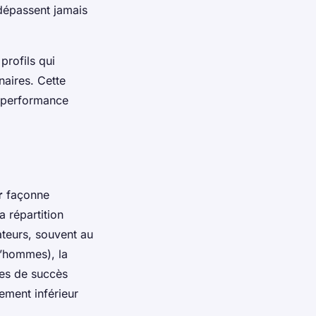
 dépassent jamais
 profils qui
naires. Cette
a performance
r
façonne
a répartition
ateurs, souvent au
d’hommes), la
es de succès
ement inférieur