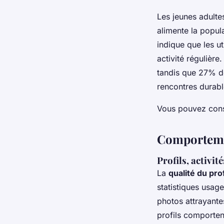
Les jeunes adulte
alimente la popula
indique que les u
activité régulièr
tandis que 27% de
rencontres durabl
Vous pouvez con
Comportemen
Profils, activit
La
qualité du prof
statistiques usag
photos attrayante
profils comporten