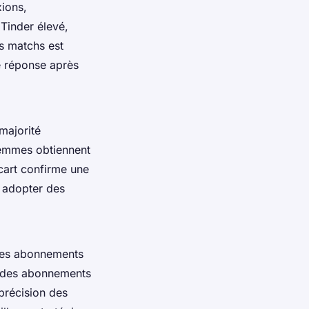
xions,
Tinder élevé,
es matchs est
de réponse après
majorité
 femmes obtiennent
art confirme une
 adopter des
s les abonnements
ct des abonnements
 précision des