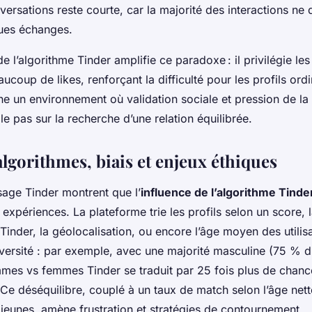
rsations reste courte, car la majorité des interactions ne
ques échanges.
de l’algorithme Tinder amplifie ce paradoxe : il privilégie les
ucoup de likes, renforçant la difficulté pour les profils ordi
e un environnement où validation sociale et pression de l
e pas sur la recherche d’une relation équilibrée.
lgorithmes, biais et enjeux éthiques
usage Tinder montrent que l’
influence de l’algorithme Tinde
xpériences. La plateforme trie les profils selon un score, l
der, la géolocalisation, ou encore l’âge moyen des utilis
iversité : par exemple, avec une majorité masculine (75 % 
es vs femmes Tinder se traduit par 25 fois plus de chanc
e déséquilibre, couplé à un taux de match selon l’âge nett
eunes, amène frustration et stratégies de contournement.