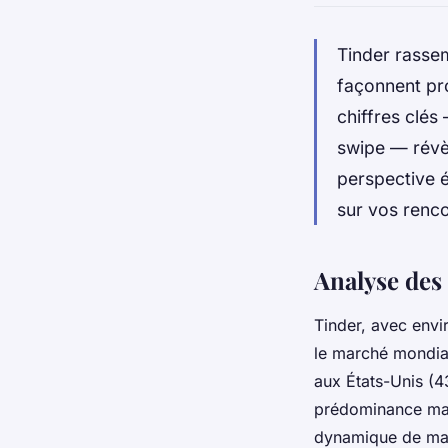
Tinder rassem
façonnent pr
chiffres clé
swipe — révè
perspective é
sur vos renco
Analyse des 
Tinder, avec envir
le marché mondial
aux États-Unis (
prédominance mas
dynamique de ma