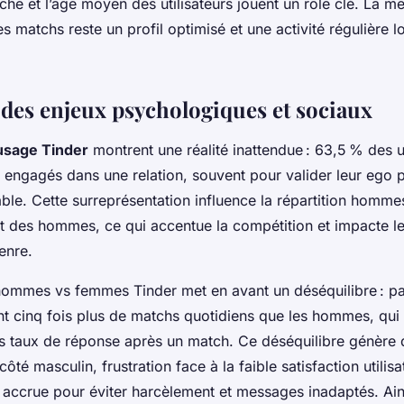
che et l’âge moyen des utilisateurs jouent un rôle clé. La mei
s matchs reste un profil optimisé et une activité régulière 
 des enjeux psychologiques et sociaux
 usage Tinder
montrent une réalité inattendue : 63,5 % des ut
à engagés dans une relation, souvent pour valider leur ego 
able. Cette surreprésentation influence la répartition homm
t des hommes, ce qui accentue la compétition et impacte l
genre.
ommes vs femmes Tinder met en avant un déséquilibre : pa
t cinq fois plus de matchs quotidiens que les hommes, qui
es taux de réponse après un match. Ce déséquilibre génère 
té masculin, frustration face à la faible satisfaction utilisa
n accrue pour éviter harcèlement et messages inadaptés. Ain