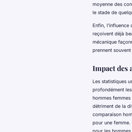
moyenne des conve
le stade de quel
Enfin, l’influence 
reçoivent déjà bea
mécanique façonn
prennent souvent l
Impact des a
Les statistiques 
profondément les e
hommes femmes Tin
détriment de la d
comparaison homm
pour une femme. C
pour les hommes j