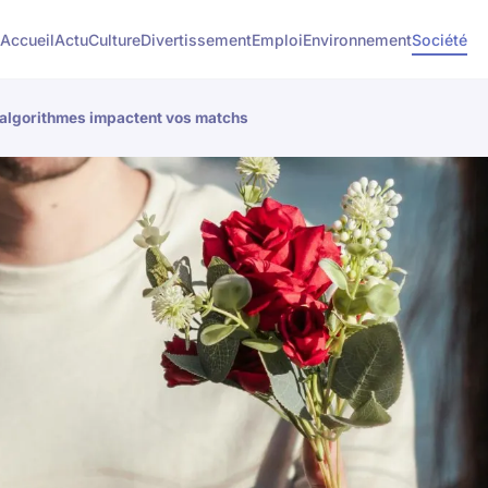
Accueil
Actu
Culture
Divertissement
Emploi
Environnement
Société
s algorithmes impactent vos matchs