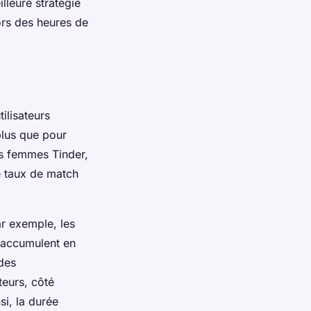
lleure stratégie
lors des heures de
ilisateurs
plus que pour
es femmes Tinder,
e taux de match
r exemple, les
 accumulent en
des
teurs, côté
si, la durée