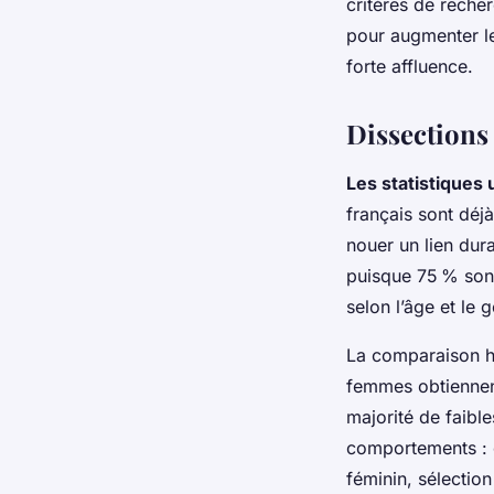
critères de recher
pour augmenter le
forte affluence.
Dissections
Les statistiques
français sont déj
nouer un lien dur
puisque 75 % son
selon l’âge et le 
La comparaison h
femmes obtiennen
majorité de faibl
comportements : cô
féminin, sélectio