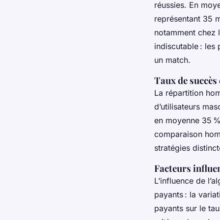
réussies. En moyen
représentant 35 m
notamment chez le
indiscutable : le
un match.
Taux de succès e
La répartition h
d’utilisateurs ma
en moyenne 35 % 
comparaison homm
stratégies distin
Facteurs influen
L’influence de l’a
payants : la vari
payants sur le tau