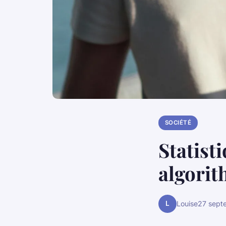
SOCIÉTÉ
Statist
algorit
L
Louise
27 sept