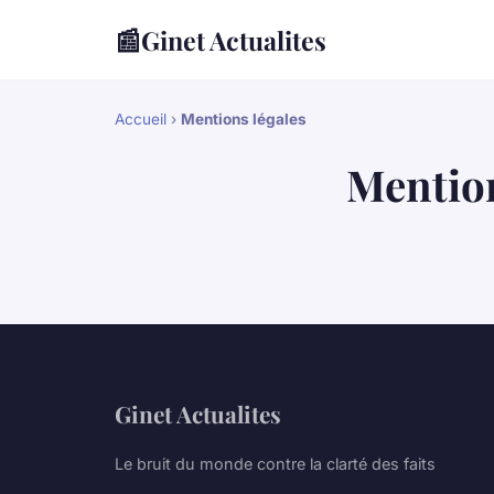
📰
Ginet Actualites
Accueil
›
Mentions légales
Mention
Ginet Actualites
Le bruit du monde contre la clarté des faits