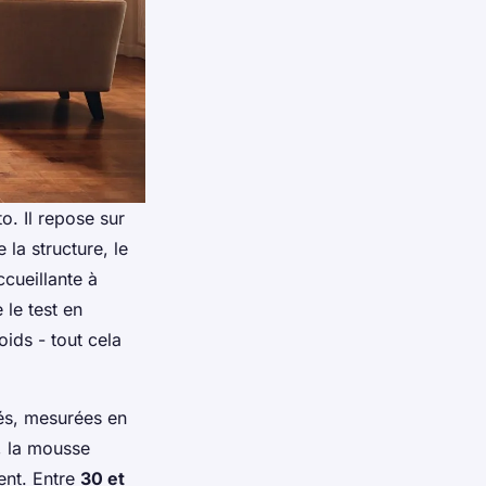
. Il repose sur
 la structure, le
ccueillante à
 le test en
oids - tout cela
tés, mesurées en
, la mousse
ent. Entre
30 et