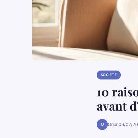
SOCIÉTÉ
10 rais
avant d
O
Orion
06/07/20