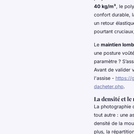
40 kg/m³
, le po
confort durable, 
un retour élastiqu
pourtant cruciaux,
Le
maintien lomb
une posture voûté
paramètre ? S’ass
Avant de valider 
l'assise -
https://
dacheter.php
.
La densité et le
La photographie d
tout autre : une a
densité de la mou
plus, la répartit