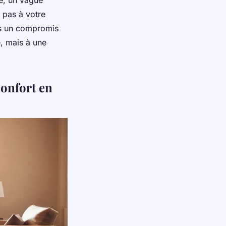
se, un vague
e pas à votre
rs un compromis
e, mais à une
onfort en