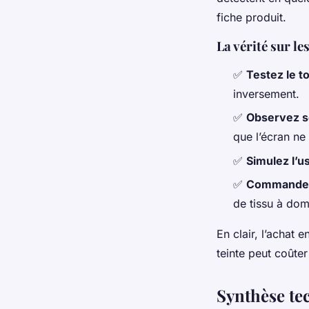
fiche produit.
La vérité sur les
✅
Testez le t
inversement.
✅
Observez so
que l’écran ne 
✅
Simulez l’u
✅
Commandez 
de tissu à dom
En clair, l’achat
teinte peut coûter 
Synthèse te