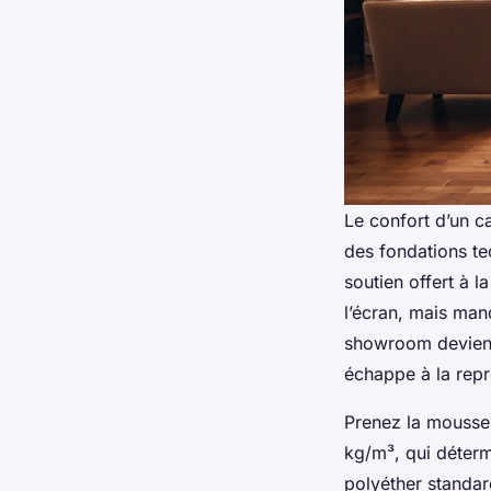
Le confort d’un c
des fondations tec
soutien offert à l
l’écran, mais man
showroom devient i
échappe à la repr
Prenez la mousse, 
kg/m³, qui déterm
polyéther standar