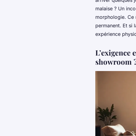
arriver quelques j
malaise ? Un incon
morphologie. Ce 
permanent. Et si l
expérience physiqu
L’exigence 
showroom 