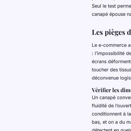
Seul le test perme
canapé épouse na
Les pièges d
Le e-commerce a r
: l’impossibilité 
écrans déforment l
toucher des tissu
déconvenue logist
Vérifier les di
Un canapé converti
fluidité de l’ouve
conditionnent à la 
bas, et on a du ma
détectent en que