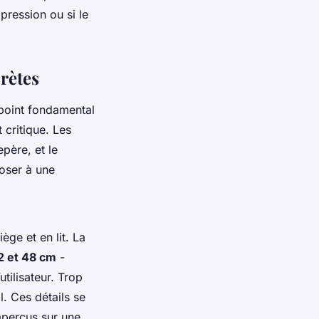
 pression ou si le
crètes
 point fondamental
 critique. Les
père, et le
oser à une
ège et en lit. La
2 et 48 cm
-
utilisateur. Trop
l. Ces détails se
perçus sur une