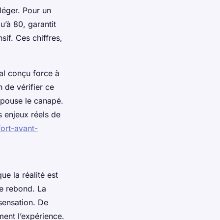
léger. Pour un
u’à 80, garantit
sif. Ces chiffres,
al conçu force à
 de vérifier ce
épouse le canapé.
 enjeux réels de
fort-avant-
e la réalité est
de rebond. La
 sensation. De
ment l’expérience.