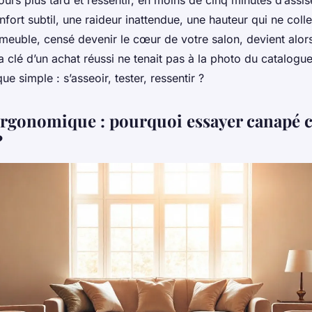
ours plus tard et ressentir, en moins de cinq minutes d’assi
fort subtil, une raideur inattendue, une hauteur qui ne coll
meuble, censé devenir le cœur de votre salon, devient alo
a clé d’un achat réussi ne tenait pas à la photo du catalogu
e simple : s’asseoir, tester, ressentir ?
ergonomique : pourquoi essayer canapé c
?