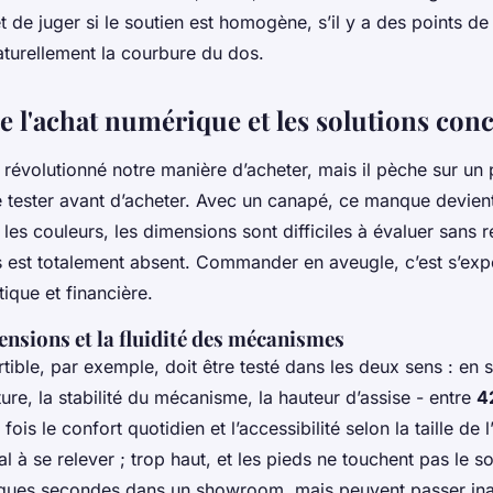
t de juger si le soutien est homogène, s’il y a des points de
turellement la courbure du dos.
e l'achat numérique et les solutions con
évolutionné notre manière d’acheter, mais il pèche sur un
de tester avant d’acheter. Avec un canapé, ce manque devient
es couleurs, les dimensions sont difficiles à évaluer sans re
s est totalement absent. Commander en aveugle, c’est s’exp
ique et financière.
mensions et la fluidité des mécanismes
ble, par exemple, doit être testé dans les deux sens : en si
rture, la stabilité du mécanisme, la hauteur d’assise - entre
4
fois le confort quotidien et l’accessibilité selon la taille de l’
l à se relever ; trop haut, et les pieds ne touchent pas le so
lques secondes dans un showroom, mais peuvent passer ina