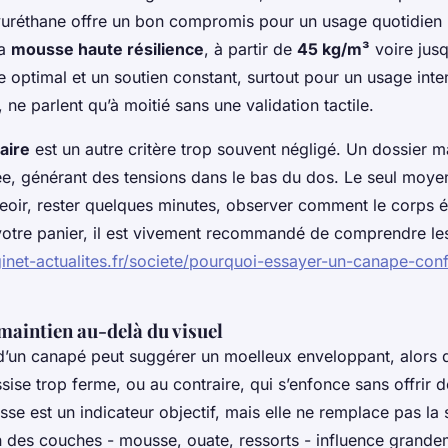
lyuréthane offre un bon compromis pour un usage quotidien 
la
mousse haute résilience
, à partir de
45 kg/m³
voire jusq
e optimal et un soutien constant, surtout pour un usage inten
 ne parlent qu’à moitié sans une validation tactile.
aire
est un autre critère trop souvent négligé. Un dossier m
e, générant des tensions dans le bas du dos. Le seul moyen
eoir, rester quelques minutes, observer comment le corps 
votre panier, il est vivement recommandé de comprendre les
ginet-actualites.fr/societe/pourquoi-essayer-un-canape-con
 maintien au-delà du visuel
’un canapé peut suggérer un moelleux enveloppant, alors qu
ssise trop ferme, ou au contraire, qui s’enfonce sans offrir 
sse est un indicateur objectif, mais elle ne remplace pas la
ion des couches - mousse, ouate, ressorts - influence grande