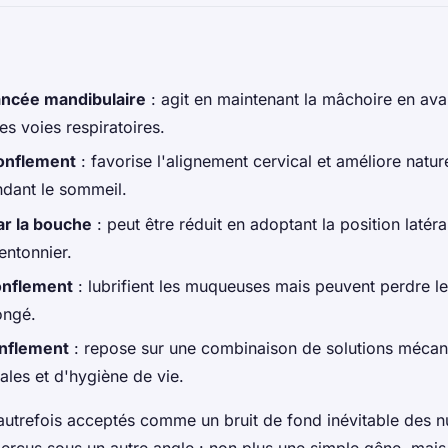
ancée mandibulaire
: agit en maintenant la mâchoire en ava
es voies respiratoires.
ronflement
: favorise l'alignement cervical et améliore natur
ndant le sommeil.
r la bouche
: peut être réduit en adoptant la position latéral
ntonnier.
onflement
: lubrifient les muqueuses mais peuvent perdre le
ongé.
onflement
: repose sur une combinaison de solutions mécan
les et d'hygiène de vie.
autrefois acceptés comme un bruit de fond inévitable des nui