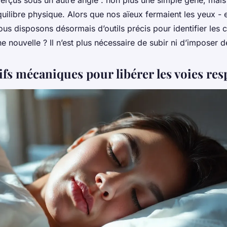
perçus sous un autre angle : non plus une simple gêne, mais 
uilibre physique. Alors que nos aïeux fermaient les yeux - et
s disposons désormais d’outils précis pour identifier les c
e nouvelle ? Il n’est plus nécessaire de subir ni d’imposer d
ifs mécaniques pour libérer les voies res