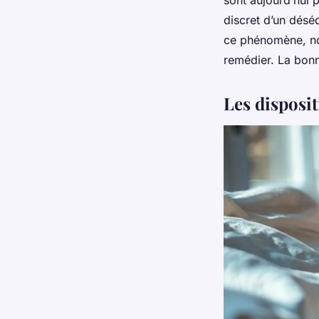
sont aujourd’hui 
discret d’un déséq
ce phénomène, nou
remédier. La bonn
Les disposit