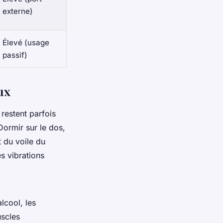
externe)
Élevé (usage
passif)
ux
 restent parfois
Dormir sur le dos,
 du voile du
es vibrations
alcool, les
uscles