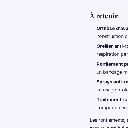
À retenir
Orthèse d'av
l'obstruction d
Oreiller anti-
respiration pe
Ronflement pa
un bandage me
Sprays anti-r
un usage prol
Traitement r
comportementa
Les ronflements, 