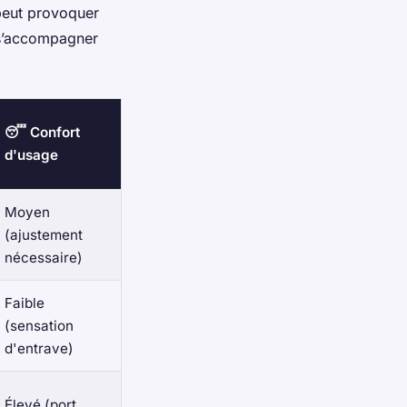
 peut provoquer
c s’accompagner
😴 Confort
d'usage
Moyen
(ajustement
nécessaire)
Faible
(sensation
d'entrave)
Élevé (port