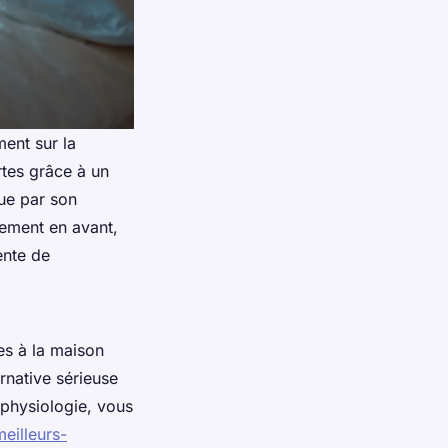
ment sur la
rtes grâce à un
gue par son
rement en avant,
ente de
es à la maison
ernative sérieuse
e physiologie, vous
meilleurs-