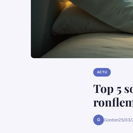
ACTU
Top 5 s
ronfle
G
Gordon
25/03/