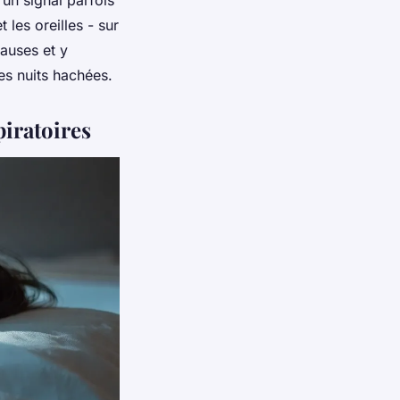
un signal parfois
 les oreilles - sur
auses et y
es nuits hachées.
piratoires