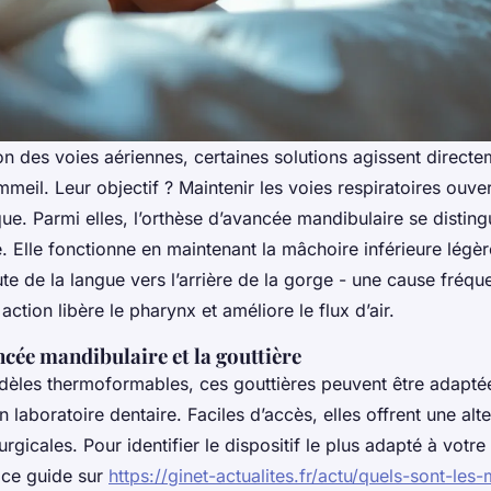
on des voies aériennes, certaines solutions agissent directe
eil. Leur objectif ? Maintenir les voies respiratoires ouve
ue. Parmi elles, l’orthèse d’avancée mandibulaire se distin
e. Elle fonctionne en maintenant la mâchoire inférieure légè
ute de la langue vers l’arrière de la gorge - une cause fréqu
action libère le pharynx et améliore le flux d’air.
ncée mandibulaire et la gouttière
dèles thermoformables, ces gouttières peuvent être adapté
 laboratoire dentaire. Faciles d’accès, elles offrent une alt
urgicales. Pour identifier le dispositif le plus adapté à votr
 ce guide sur
https://ginet-actualites.fr/actu/quels-sont-les-