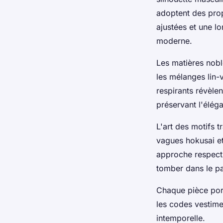
adoptent des pro
ajustées et une l
moderne.
Les matières nobl
les mélanges lin-v
respirants révèlen
préservant l'élég
L'art des motifs t
vagues hokusai et
approche respectu
tomber dans le pas
Chaque pièce port
les codes vestime
intemporelle.