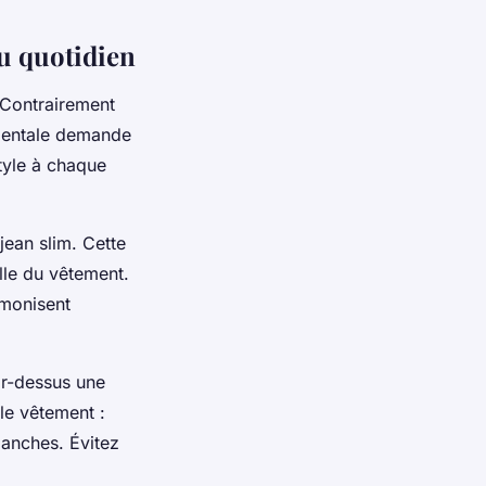
u quotidien
 Contrairement
identale demande
style à chaque
jean slim. Cette
lle du vêtement.
rmonisent
r-dessus une
le vêtement :
anches. Évitez