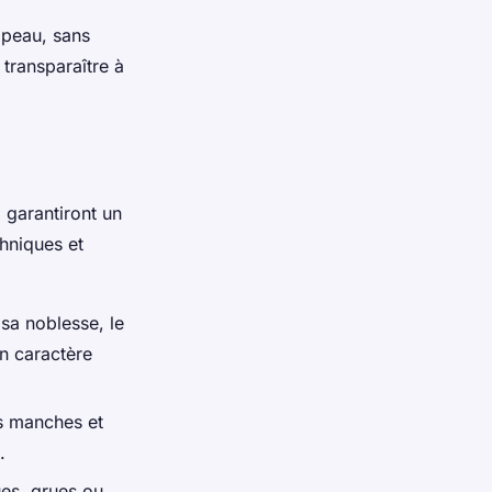
 peau, sans
 transparaître à
 garantiront un
chniques et
 sa noblesse, le
on caractère
es manches et
.
es, grues ou