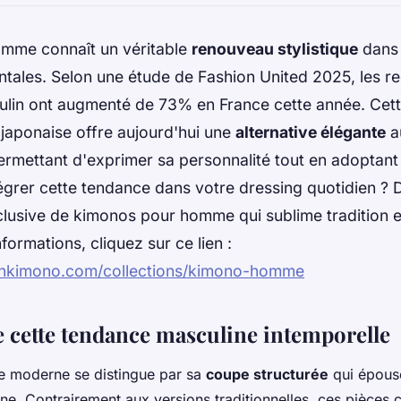
mme connaît un véritable
renouveau stylistique
dans 
ntales. Selon une étude de Fashion United 2025, les r
lin ont augmenté de 73% en France cette année. Cett
e japonaise offre aujourd'hui une
alternative élégante
a
ermettant d'exprimer sa personnalité tout en adoptant u
grer cette tendance dans votre dressing quotidien ? 
clusive de kimonos pour homme qui sublime tradition e
formations, cliquez sur ce lien :
onkimono.com/collections/kimono-homme
e cette tendance masculine intemporelle
 moderne se distingue par sa
coupe structurée
qui épouse
ine. Contrairement aux versions traditionnelles, ces pièces