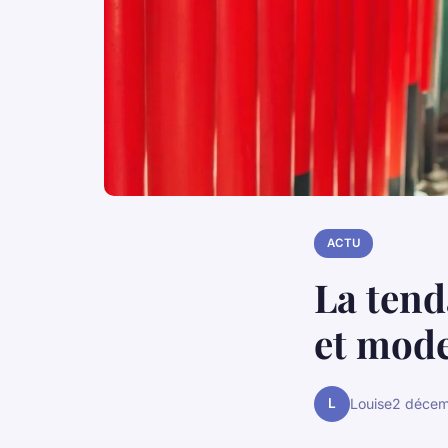
ACTU
La ten
et mode
L
Louise
2 décem