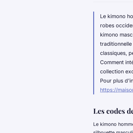
Le kimono ho
robes occide
kimono mascu
traditionnell
classiques, p
Comment inté
collection ex
Pour plus d'in
https://mais
Les codes d
Le kimono homme
silhouette mascul