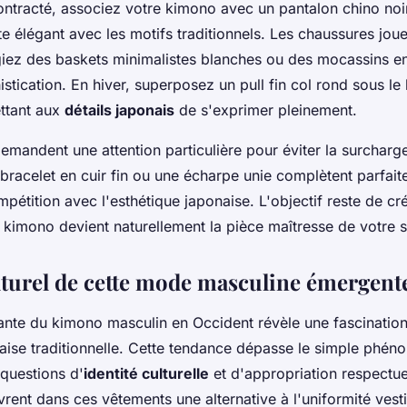
ntracté, associez votre kimono avec un pantalon chino noi
e élégant avec les motifs traditionnels. Les chaussures joue
légiez des baskets minimalistes blanches ou des mocassins e
istication. En hiver, superposez un pull fin col rond sous l
ettant aux
détails japonais
de s'exprimer pleinement.
emandent une attention particulière pour éviter la surcharge
bracelet en cuir fin ou une écharpe unie complètent parfai
mpétition avec l'esthétique japonaise. L'objectif reste de c
 kimono devient naturellement la pièce maîtresse de votre s
lturel de cette mode masculine émergent
ante du kimono masculin en Occident révèle une fascinatio
naise traditionnelle. Cette tendance dépasse le simple ph
questions d'
identité culturelle
et d'appropriation respect
ent dans ces vêtements une alternative à l'uniformité vest