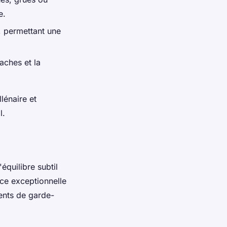
e.
, permettant une
aches et la
lénaire et
l.
équilibre subtil
èce exceptionnelle
ents de garde-