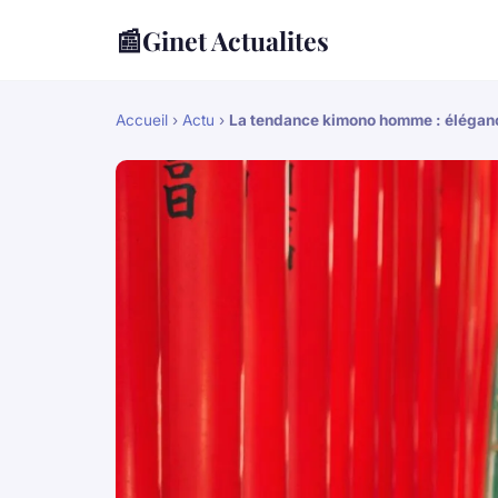
📰
Ginet Actualites
Accueil
›
Actu
›
La tendance kimono homme : éléganc