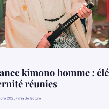
dance kimono homme : él
rnité réunies
bre 2025
7 min de lecture