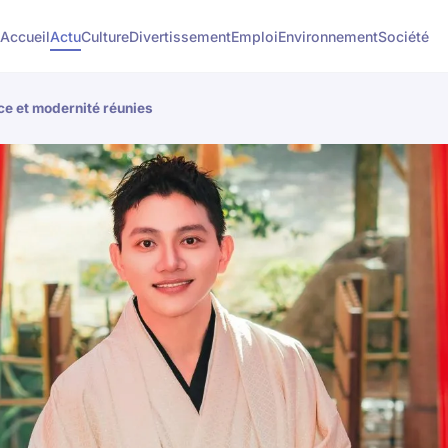
Accueil
Actu
Culture
Divertissement
Emploi
Environnement
Société
e et modernité réunies