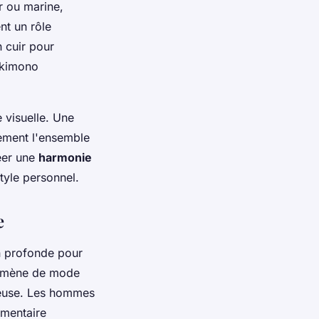
r ou marine,
nt un rôle
n cuir pour
e kimono
 visuelle. Une
tement l'ensemble
réer une
harmonie
tyle personnel.
e
n profonde pour
énomène de mode
ueuse. Les hommes
imentaire