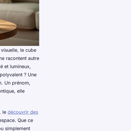
visuelle, le cube
me racontent autre
ré et lumineux,
 polyvalent ? Une
om. Un prénom,
ntique, elle
, le
découvrir des
 espace. Que ce
 ou simplement