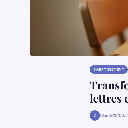
DIVERTISSEMENT
Transfo
lettres 
C
Claude
16/06/