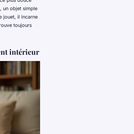
nce plus douce
, un objet simple
 jouet, il incarne
trouve toujours
nt intérieur