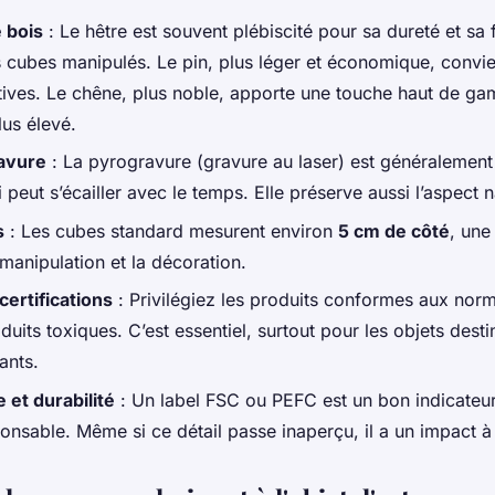
 bois
: Le hêtre est souvent plébiscité pour sa dureté et sa fi
s cubes manipulés. Le pin, plus léger et économique, convi
tives. Le chêne, plus noble, apporte une touche haut de g
lus élevé.
avure
: La pyrogravure (gravure au laser) est généralement
i peut s’écailler avec le temps. Elle préserve aussi l’aspect n
s
: Les cubes standard mesurent environ
5 cm de côté
, une
 manipulation et la décoration.
certifications
: Privilégiez les produits conformes aux nor
oduits toxiques. C’est essentiel, surtout pour les objets des
ants.
et durabilité
: Un label FSC ou PEFC est un bon indicateur
ponsable. Même si ce détail passe inaperçu, il a un impact à