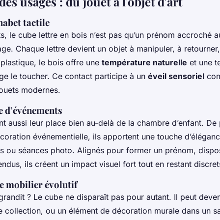
es usages : du jouet à l'objet d'art
habet tactile
ts, le cube lettre en bois n’est pas qu’un prénom accroché a
age. Chaque lettre devient un objet à manipuler, à retourner, 
plastique, le bois offre une
température naturelle
et une te
ge le toucher. Ce contact participe à un
éveil sensoriel
com
jouets modernes.
e d’événements
t aussi leur place bien au-delà de la chambre d’enfant. De 
décoration événementielle, ils apportent une touche d’éléga
s ou séances photo. Alignés pour former un prénom, dispo
ndus, ils créent un impact visuel fort tout en restant discret
e mobilier évolutif
grandit ? Le cube ne disparaît pas pour autant. Il peut deve
de collection, ou un élément de décoration murale dans un s