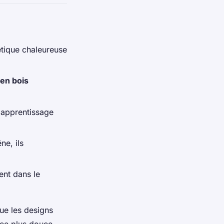
hétique chaleureuse
en bois
un apprentissage
ne, ils
uent dans le
que les designs