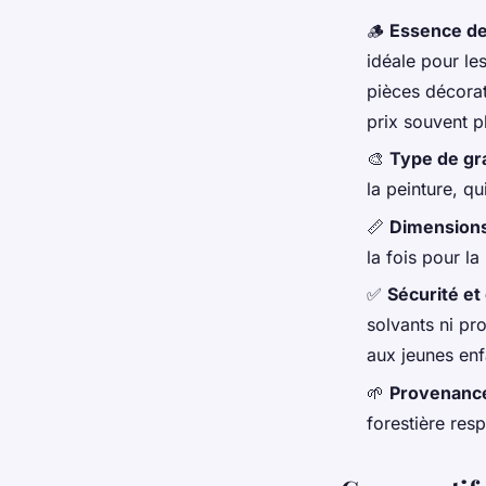
🪵
Essence de
idéale pour le
pièces décora
prix souvent p
🎨
Type de gr
la peinture, qu
📏
Dimension
la fois pour la
✅
Sécurité et 
solvants ni pr
aux jeunes enf
🌱
Provenance 
forestière res