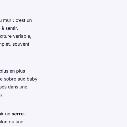
u mur : c’est un
à sentir.
xture variable,
plet, souvent
plus en plus
nce sobre aux baby
sés dans une
s.
nir un
serre-
alon ou une