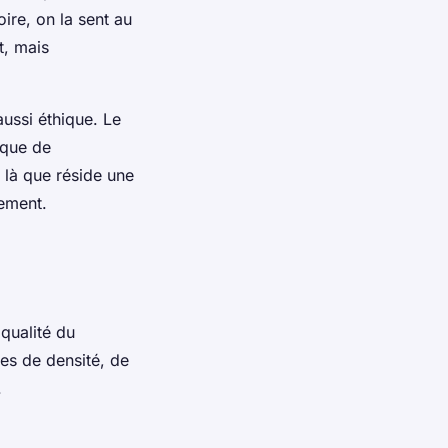
ire, on la sent au
t, mais
aussi éthique. Le
gique de
là que réside une
nement.
 qualité du
es de densité, de
.