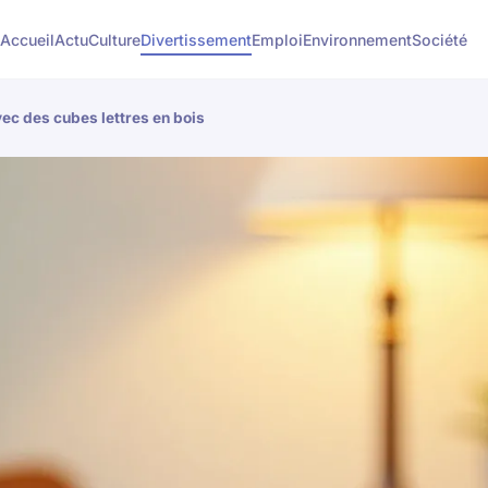
Accueil
Actu
Culture
Divertissement
Emploi
Environnement
Société
ec des cubes lettres en bois