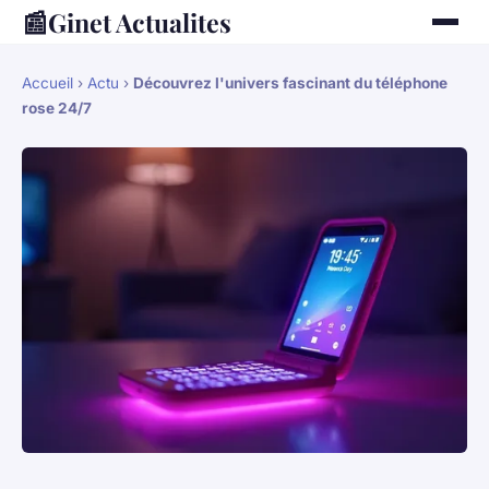
📰
Ginet Actualites
Accueil
›
Actu
›
Découvrez l'univers fascinant du téléphone
rose 24/7